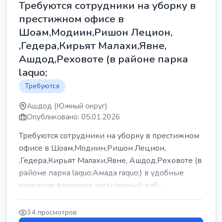
Требуются сотрудники на уборку в
престижном офисе в
Шоам,Модиин,Ришон Лецион,
,Гедера,Кирьят Малахи,Явне,
Ашдод,Реховоте (в районе парка
laquo;
Требуются
Ашдод (Южный округ)
Опубликовано: 05.01.2026
Требуются сотрудники на уборку в престижном
офисе в Шоам,Модиин,Ришон Лецион,
,Гедера,Кирьят Малахи,Явне, Ашдод,Реховоте (в
районе парка laquo;Амада raquo;) в удобные
утренние,вечерние часы,полный раб...
34 просмотров