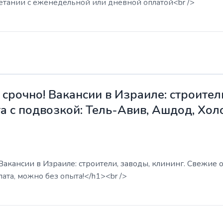
етании с еженедельной или дневной оплатой<br />
срочно! Вакансии в Израиле: строители
а с подвозкой: Тель-Авив, Ашдод, Хол
акансии в Израиле: строители, заводы, клининг. Свежие о
ата, можно без опыта!</h1><br />