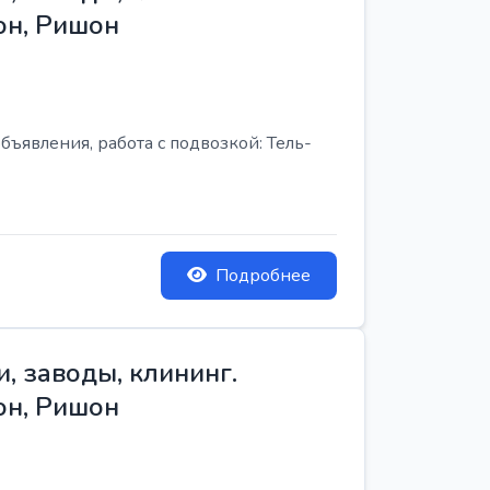
он, Ришон
бъявления, работа с подвозкой: Тель-
Подробнее
, заводы, клининг.
он, Ришон