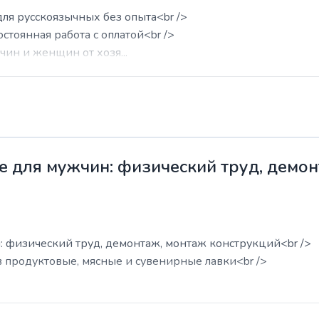
для русскоязычных без опыта<br />
остоянная работа с оплатой<br />
ин и женщин от хозя...
е для мужчин: физический труд, демо
: физический труд, демонтаж, монтаж конструкций<br />
в продуктовые, мясные и сувенирные лавки<br />