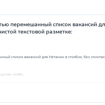
ью перемешанный список вакансий для
чистой текстовой разметке:
ый список вакансий для Нетании в столбик, без спинтакса
стве: требу...