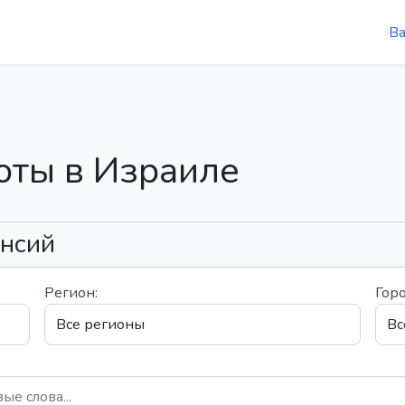
В
оты в Израиле
ансий
Регион:
Горо