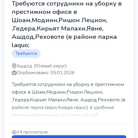
Требуются сотрудники на уборку в
престижном офисе в
Шоам,Модиин,Ришон Лецион,
,Гедера,Кирьят Малахи,Явне,
Ашдод,Реховоте (в районе парка
laquo;
Требуются
Ашдод (Южный округ)
Опубликовано: 05.01.2026
Требуются сотрудники на уборку в престижном
офисе в Шоам,Модиин,Ришон Лецион,
,Гедера,Кирьят Малахи,Явне, Ашдод,Реховоте (в
районе парка laquo;Амада raquo;) в удобные
утренние,вечерние часы,полный раб...
34 просмотров