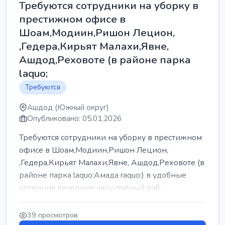
Требуются сотрудники на уборку в
престижном офисе в
Шоам,Модиин,Ришон Лецион,
,Гедера,Кирьят Малахи,Явне,
Ашдод,Реховоте (в районе парка
laquo;
Требуются
Ашдод (Южный округ)
Опубликовано: 05.01.2026
Требуются сотрудники на уборку в престижном
офисе в Шоам,Модиин,Ришон Лецион,
,Гедера,Кирьят Малахи,Явне, Ашдод,Реховоте (в
районе парка laquo;Амада raquo;) в удобные
утренние,вечерние часы,полный раб...
39 просмотров