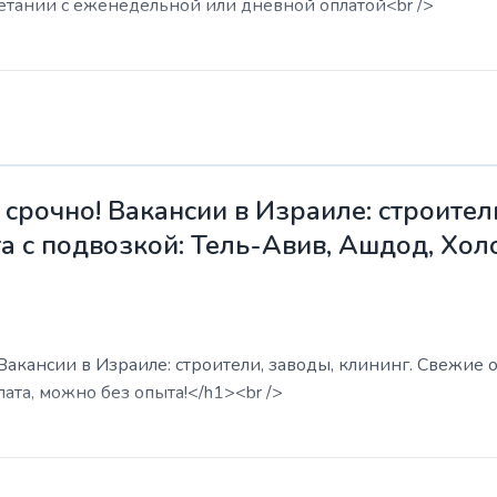
етании с еженедельной или дневной оплатой<br />
срочно! Вакансии в Израиле: строители
а с подвозкой: Тель-Авив, Ашдод, Хол
акансии в Израиле: строители, заводы, клининг. Свежие о
ата, можно без опыта!</h1><br />