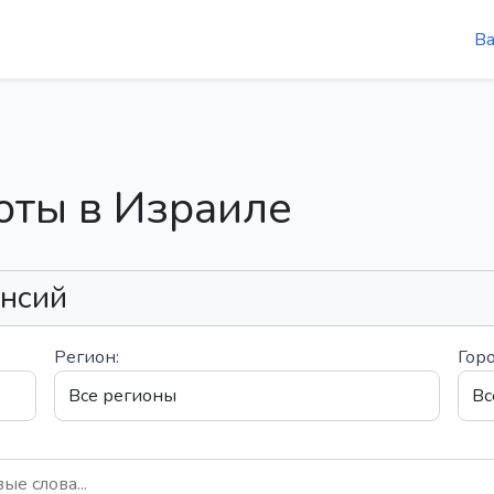
В
оты в Израиле
ансий
Регион:
Горо