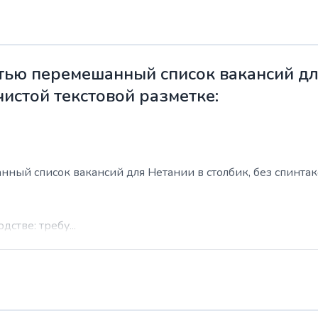
ью перемешанный список вакансий для
чистой текстовой разметке:
ый список вакансий для Нетании в столбик, без спинтакса
стве: требу...