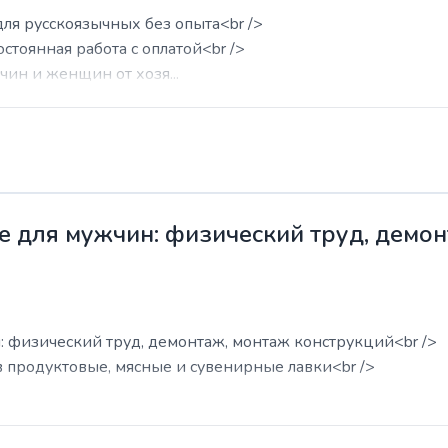
для русскоязычных без опыта<br />
остоянная работа с оплатой<br />
ин и женщин от хозя...
е для мужчин: физический труд, демо
: физический труд, демонтаж, монтаж конструкций<br />
в продуктовые, мясные и сувенирные лавки<br />