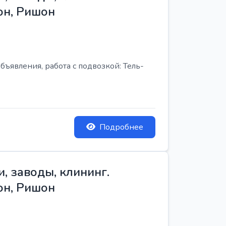
он, Ришон
бъявления, работа с подвозкой: Тель-
Подробнее
, заводы, клининг.
он, Ришон