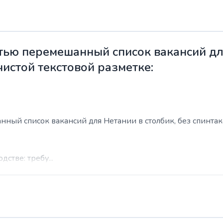
ью перемешанный список вакансий для
чистой текстовой разметке:
ый список вакансий для Нетании в столбик, без спинтакса
стве: требу...