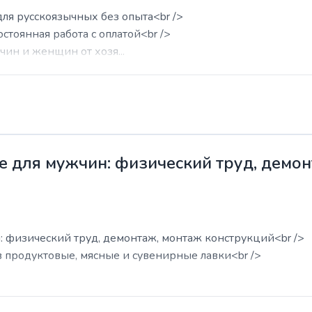
для русскоязычных без опыта<br />
остоянная работа с оплатой<br />
ин и женщин от хозя...
е для мужчин: физический труд, демо
: физический труд, демонтаж, монтаж конструкций<br />
в продуктовые, мясные и сувенирные лавки<br />