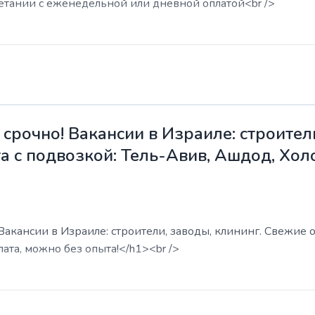
етании с еженедельной или дневной оплатой<br />
срочно! Вакансии в Израиле: строители
а с подвозкой: Тель-Авив, Ашдод, Хол
акансии в Израиле: строители, заводы, клининг. Свежие о
ата, можно без опыта!</h1><br />