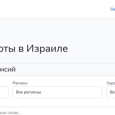
В
оты в Израиле
ансий
Регион:
Горо