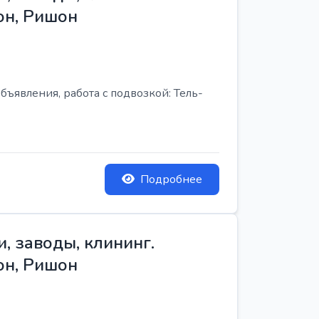
он, Ришон
бъявления, работа с подвозкой: Тель-
Подробнее
, заводы, клининг.
он, Ришон