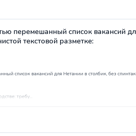
ью перемешанный список вакансий для
чистой текстовой разметке:
ый список вакансий для Нетании в столбик, без спинтакса
стве: требу...