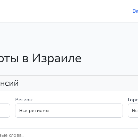
В
оты в Израиле
ансий
Регион:
Горо