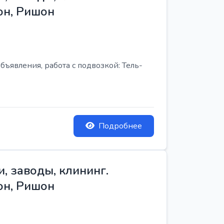
он, Ришон
бъявления, работа с подвозкой: Тель-
Подробнее
, заводы, клининг.
он, Ришон