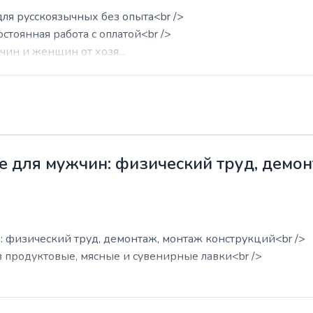
для русскоязычных без опыта<br />
остоянная работа с оплатой<br />
ин и женщин от хозя...
е для мужчин: физический труд, демо
: физический труд, демонтаж, монтаж конструкций<br />
в продуктовые, мясные и сувенирные лавки<br />