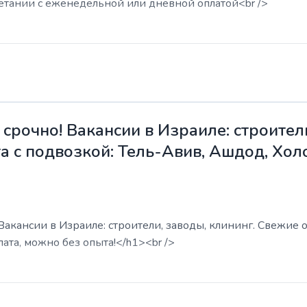
етании с еженедельной или дневной оплатой<br />
срочно! Вакансии в Израиле: строители
а с подвозкой: Тель-Авив, Ашдод, Хол
акансии в Израиле: строители, заводы, клининг. Свежие о
ата, можно без опыта!</h1><br />