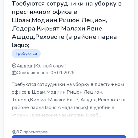
Требуются сотрудники на уборку в
престижном офисе в
Шоам,Модиин,Ришон Лецион,
,Гедера,Кирьят Малахи,Явне,
Ашдод,Реховоте (в районе парка
laquo;
Требуются
Ашдод (Южный округ)
Опубликовано: 05.01.2026
Требуются сотрудники на уборку в престижном
офисе в Шоам,Модиин,Ришон Лецион,
,Гедера,Кирьят Малахи,Явне, Ашдод,Реховоте (в
районе парка laquo;Амада raquo;) в удобные
утренние,вечерние часы,полный раб...
37 просмотров