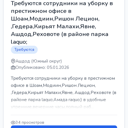
Требуются сотрудники на уборку в
престижном офисе в
Шоам,Модиин,Ришон Лецион,
,Гедера,Кирьят Малахи,Явне,
Ашдод,Реховоте (в районе парка
laquo;
Требуются
Ашдод (Южный округ)
Опубликовано: 05.01.2026
Требуются сотрудники на уборку в престижном
офисе в Шоам,Модиин,Ришон Лецион,
,Гедера,Кирьят Малахи,Явне, Ашдод,Реховоте (в
районе парка laquo;Амада raquo;) в удобные
утренние,вечерние часы,полный раб...
34 просмотров