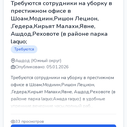
Требуются сотрудники на уборку в
престижном офисе в
Шоам,Модиин,Ришон Лецион,
,Гедера,Кирьят Малахи,Явне,
Ашдод,Реховоте (в районе парка
laquo;
Требуются
Ашдод (Южный округ)
Опубликовано: 05.01.2026
Требуются сотрудники на уборку в престижном
офисе в Шоам,Модиин,Ришон Лецион,
,Гедера,Кирьят Малахи,Явне, Ашдод,Реховоте (в
районе парка laquo;Амада raquo;) в удобные
утренние,вечерние часы,полный раб...
33 просмотров