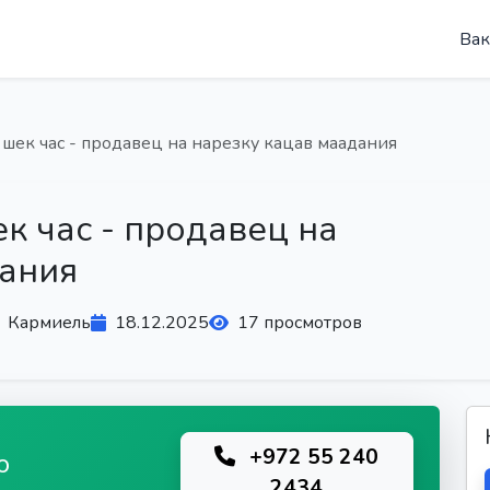
Вак
 шек час - продавец на нарезку кацав маадания
к час - продавец на
дания
Кармиель
18.12.2025
17 просмотров
+972 55 240
ю
2434