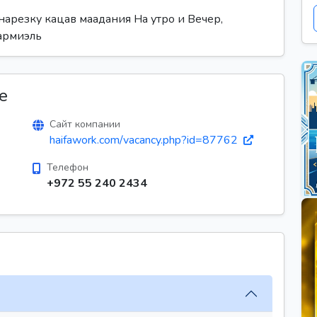
нарезку кацав маадания На утро и Вечер,
Кармиэль
е
Сайт компании
haifawork.com/vacancy.php?id=87762
Телефон
+972 55 240 2434