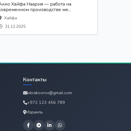
Акко Хайфа Наария — работа на
современном производстве ме...
Хайфа
31.12.2025
Контакты
iskrakovrov@gmail.com
+972 123 456 789
Израиль