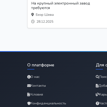
На крупный электронный завод
требуются
Беэр Шева
28.12.2025
О платформе
Для 
О нас
Поис
Контакты
Доба
Условия
Карь
Конфиденциальность
Част