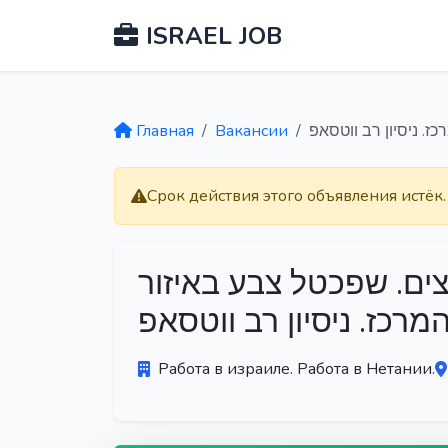
ISRAEL JOB
Главная
Вакансии
. ניסיון רב ווטסאפ
Срок действия этого объявления истёк
ם. שפכטל צבע באיזור
מרכז. ניסיון רב ווטסאפ
Работа в израиле. Работа в Нетании.