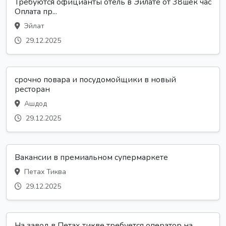
Требуются официанты отель в Эйлате от 38шек час
Оплата пр...
Эйлат
29.12.2025
срочно повара и посудомойщики в новый
ресторан
Ашдод
29.12.2025
Вакансии в премиальном супермаркете
Петах Тиква
29.12.2025
На завод в Петах тикве требуется оператор на