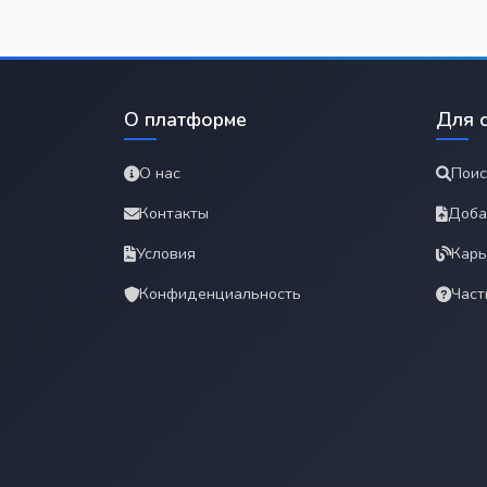
О платформе
Для 
О нас
Поис
Контакты
Доба
Условия
Карь
Конфиденциальность
Част