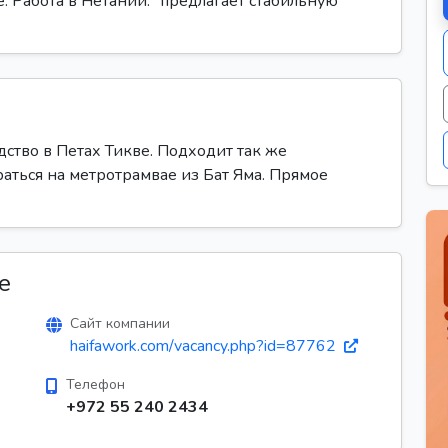
. Работа в Нетании." предлагает стабильную
ство в Петах Тикве. Подходит так же
аться на метротрамвае из Бат Яма. Прямое
е
Сайт компании
haifawork.com/vacancy.php?id=87762
Телефон
+972 55 240 2434