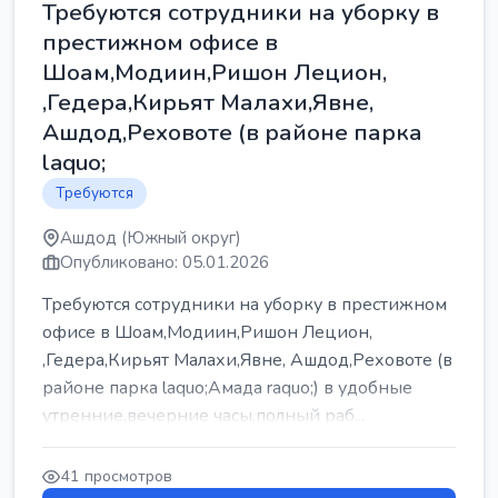
Требуются сотрудники на уборку в
престижном офисе в
Шоам,Модиин,Ришон Лецион,
,Гедера,Кирьят Малахи,Явне,
Ашдод,Реховоте (в районе парка
laquo;
Требуются
Ашдод (Южный округ)
Опубликовано: 05.01.2026
Требуются сотрудники на уборку в престижном
офисе в Шоам,Модиин,Ришон Лецион,
,Гедера,Кирьят Малахи,Явне, Ашдод,Реховоте (в
районе парка laquo;Амада raquo;) в удобные
утренние,вечерние часы,полный раб...
41 просмотров