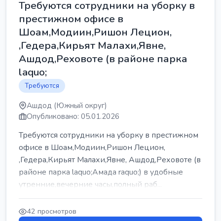
Требуются сотрудники на уборку в
престижном офисе в
Шоам,Модиин,Ришон Лецион,
,Гедера,Кирьят Малахи,Явне,
Ашдод,Реховоте (в районе парка
laquo;
Требуются
Ашдод (Южный округ)
Опубликовано: 05.01.2026
Требуются сотрудники на уборку в престижном
офисе в Шоам,Модиин,Ришон Лецион,
,Гедера,Кирьят Малахи,Явне, Ашдод,Реховоте (в
районе парка laquo;Амада raquo;) в удобные
утренние,вечерние часы,полный раб...
42 просмотров