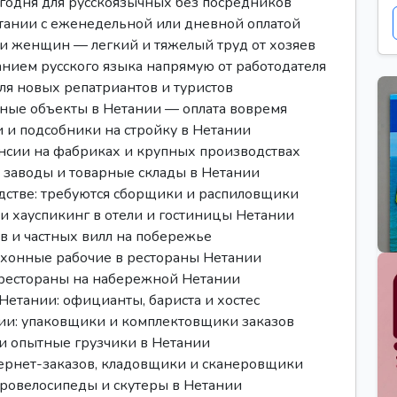
егодня для русскоязычных без посредников
етании с еженедельной или дневной оплатой
и женщин — легкий и тяжелый труд от хозяев
анием русского языка напрямую от работодателя
ля новых репатриантов и туристов
ные объекты в Нетании — оплата вовремя
и и подсобники на стройку в Нетании
ансии на фабриках и крупных производствах
 заводы и товарные склады в Нетании
дстве: требуются сборщики и распиловщики
и хауспикинг в отели и гостиницы Нетании
ов и частных вилл на побережье
ухонные рабочие в рестораны Нетании
 рестораны на набережной Нетании
Нетании: официанты, бариста и хостес
нии: упаковщики и комплектовщики заказов
D и опытные грузчики в Нетании
ернет-заказов, кладовщики и сканеровщики
тровелосипеды и скутеры в Нетании