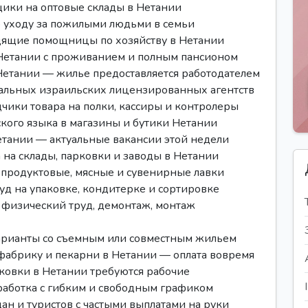
ики на оптовые склады в Нетании
по уходу за пожилыми людьми в семьи
дящие помощницы по хозяйству в Нетании
 Нетании с проживанием и полным пансионом
Нетании — жилье предоставляется работодателем
иальных израильских лицензированных агентств
дчики товара на полки, кассиры и контролеры
кого языка в магазины и бутики Нетании
етании — актуальные вакансии этой недели
на склады, парковки и заводы в Нетании
в продуктовые, мясные и сувенирные лавки
уд на упаковке, кондитерке и сортировке
 физический труд, демонтаж, монтаж
варианты со съемным или совместным жильем
абрику и пекарни в Нетании — оплата вовремя
аковки в Нетании требуются рабочие
дработка с гибким и свободным графиком
ан и туристов с частыми выплатами на руки