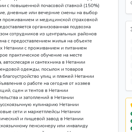
нии с повышенной почасовой ставкой (150%)
ние, дневные или вечерние смены на выбор
ым проживанием и медицинской страховкой
едоставляется организованная подвозка
озом сотрудников из центральных районов
ина с предоставлением жилья на объекте
ах Нетании с проживанием и питанием
трое практическое обучение на месте
 автослесаря и сантехника в Нетании
рендовой одежды, посылок и товаров
а благоустройство улиц и пляжей Нетании
бъявления о работе на сегодня от хозяев
ций, сцен и тентов в Нетании
ельства и затоплений в Нетании
русскоязычную кулинарию Нетании
овые сети и маркетплейсы Нетании
тический и пищевой завод в Нетании
скоязычному пенсионеру или инвалиду