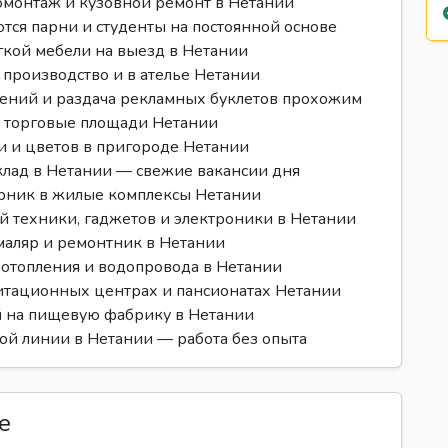
номонтаж и кузовной ремонт в Нетании
тся парни и студенты на постоянной основе
кой мебели на выезд в Нетании
 производство и в ателье Нетании
лений и раздача рекламных буклетов прохожим
и торговые площади Нетании
и и цветов в пригороде Нетании
клад в Нетании — свежие вакансии дня
рник в жилые комплексы Нетании
й техники, гаджетов и электроники в Нетании
, маляр и ремонтник в Нетании
отопления и водопровода в Нетании
литационных центрах и пансионатах Нетании
й на пищевую фабрику в Нетании
ой линии в Нетании — работа без опыта
е