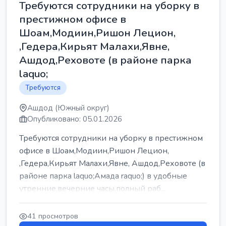
Требуются сотрудники на уборку в
престижном офисе в
Шоам,Модиин,Ришон Лецион,
,Гедера,Кирьят Малахи,Явне,
Ашдод,Реховоте (в районе парка
laquo;
Требуются
Ашдод (Южный округ)
Опубликовано: 05.01.2026
Требуются сотрудники на уборку в престижном
офисе в Шоам,Модиин,Ришон Лецион,
,Гедера,Кирьят Малахи,Явне, Ашдод,Реховоте (в
районе парка laquo;Амада raquo;) в удобные
утренние,вечерние часы,полный раб...
41 просмотров