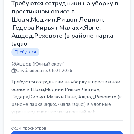
Требуются сотрудники на уборку в
престижном офисе в
Шоам,Модиин,Ришон Лецион,
,Гедера,Кирьят Малахи,Явне,
Ашдод,Реховоте (в районе парка
laquo;
Требуются
Ашдод (Южный округ)
Опубликовано: 05.01.2026
Требуются сотрудники на уборку в престижном
офисе в Шоам,Модиин,Ришон Лецион,
,Гедера,Кирьят Малахи,Явне, Ашдод,Реховоте (в
районе парка laquo;Амада raquo;) в удобные
утренние,вечерние часы,полный раб...
34 просмотров