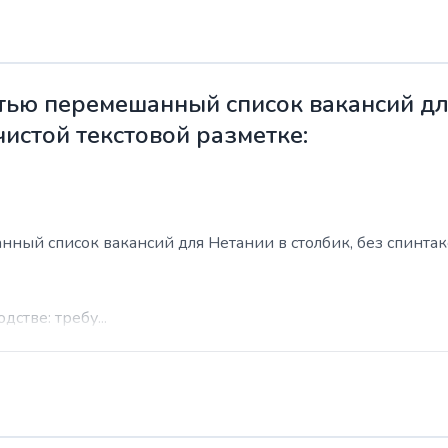
ью перемешанный список вакансий для
чистой текстовой разметке:
ый список вакансий для Нетании в столбик, без спинтакса
стве: требу...