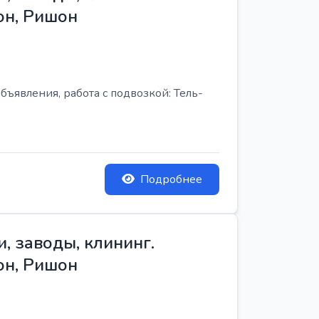
он, Ришон
бъявления, работа с подвозкой: Тель-
Подробнее
, заводы, клининг.
он, Ришон