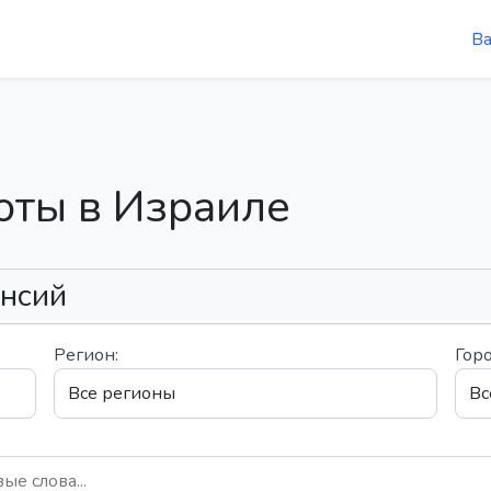
В
оты в Израиле
ансий
Регион:
Горо