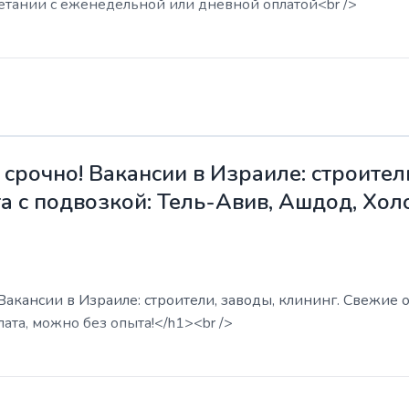
етании с еженедельной или дневной оплатой<br />
срочно! Вакансии в Израиле: строители
а с подвозкой: Тель-Авив, Ашдод, Хол
акансии в Израиле: строители, заводы, клининг. Свежие о
ата, можно без опыта!</h1><br />