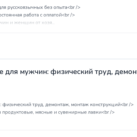
для русскоязычных без опыта<br />
остоянная работа с оплатой<br />
ин и женщин от хозя...
е для мужчин: физический труд, демо
: физический труд, демонтаж, монтаж конструкций<br />
в продуктовые, мясные и сувенирные лавки<br />