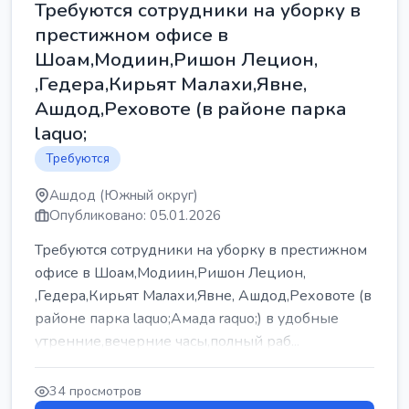
Требуются сотрудники на уборку в
престижном офисе в
Шоам,Модиин,Ришон Лецион,
,Гедера,Кирьят Малахи,Явне,
Ашдод,Реховоте (в районе парка
laquo;
Требуются
Ашдод (Южный округ)
Опубликовано: 05.01.2026
Требуются сотрудники на уборку в престижном
офисе в Шоам,Модиин,Ришон Лецион,
,Гедера,Кирьят Малахи,Явне, Ашдод,Реховоте (в
районе парка laquo;Амада raquo;) в удобные
утренние,вечерние часы,полный раб...
34 просмотров