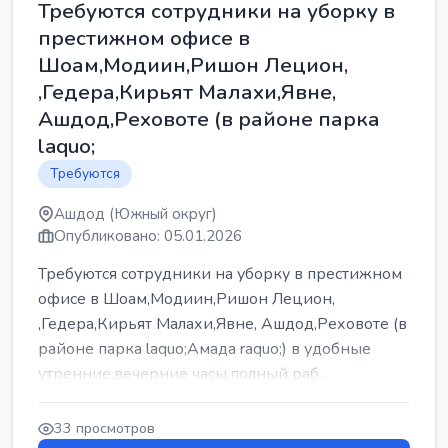
Требуются сотрудники на уборку в
престижном офисе в
Шоам,Модиин,Ришон Лецион,
,Гедера,Кирьят Малахи,Явне,
Ашдод,Реховоте (в районе парка
laquo;
Требуются
Ашдод (Южный округ)
Опубликовано: 05.01.2026
Требуются сотрудники на уборку в престижном
офисе в Шоам,Модиин,Ришон Лецион,
,Гедера,Кирьят Малахи,Явне, Ашдод,Реховоте (в
районе парка laquo;Амада raquo;) в удобные
утренние,вечерние часы,полный раб...
33 просмотров