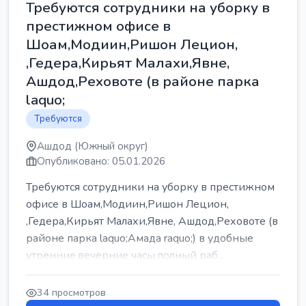
Требуются сотрудники на уборку в
престижном офисе в
Шоам,Модиин,Ришон Лецион,
,Гедера,Кирьят Малахи,Явне,
Ашдод,Реховоте (в районе парка
laquo;
Требуются
Ашдод (Южный округ)
Опубликовано: 05.01.2026
Требуются сотрудники на уборку в престижном
офисе в Шоам,Модиин,Ришон Лецион,
,Гедера,Кирьят Малахи,Явне, Ашдод,Реховоте (в
районе парка laquo;Амада raquo;) в удобные
утренние,вечерние часы,полный раб...
34 просмотров