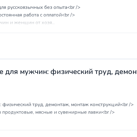
для русскоязычных без опыта<br />
остоянная работа с оплатой<br />
ин и женщин от хозя...
е для мужчин: физический труд, демо
: физический труд, демонтаж, монтаж конструкций<br />
в продуктовые, мясные и сувенирные лавки<br />