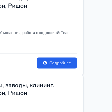
он, Ришон
бъявления, работа с подвозкой: Тель-
Подробнее
, заводы, клининг.
он, Ришон