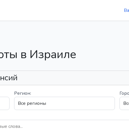
В
оты в Израиле
ансий
Регион:
Горо