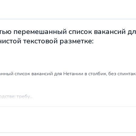
ью перемешанный список вакансий для
чистой текстовой разметке:
ый список вакансий для Нетании в столбик, без спинтакса
стве: требу...