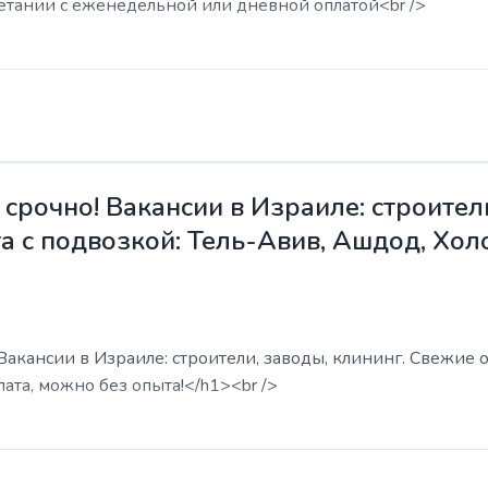
етании с еженедельной или дневной оплатой<br />
срочно! Вакансии в Израиле: строители
а с подвозкой: Тель-Авив, Ашдод, Хол
акансии в Израиле: строители, заводы, клининг. Свежие о
ата, можно без опыта!</h1><br />