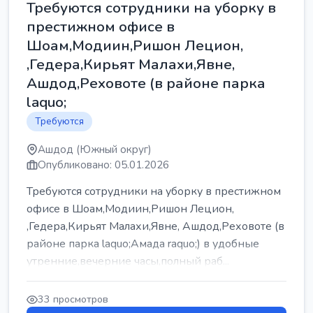
Требуются сотрудники на уборку в
престижном офисе в
Шоам,Модиин,Ришон Лецион,
,Гедера,Кирьят Малахи,Явне,
Ашдод,Реховоте (в районе парка
laquo;
Требуются
Ашдод (Южный округ)
Опубликовано: 05.01.2026
Требуются сотрудники на уборку в престижном
офисе в Шоам,Модиин,Ришон Лецион,
,Гедера,Кирьят Малахи,Явне, Ашдод,Реховоте (в
районе парка laquo;Амада raquo;) в удобные
утренние,вечерние часы,полный раб...
33 просмотров