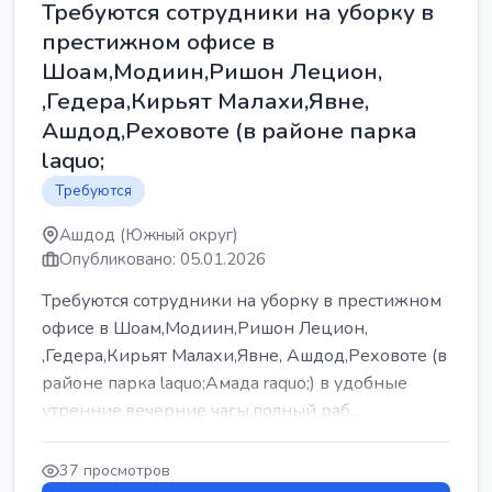
Требуются сотрудники на уборку в
престижном офисе в
Шоам,Модиин,Ришон Лецион,
,Гедера,Кирьят Малахи,Явне,
Ашдод,Реховоте (в районе парка
laquo;
Требуются
Ашдод (Южный округ)
Опубликовано: 05.01.2026
Требуются сотрудники на уборку в престижном
офисе в Шоам,Модиин,Ришон Лецион,
,Гедера,Кирьят Малахи,Явне, Ашдод,Реховоте (в
районе парка laquo;Амада raquo;) в удобные
утренние,вечерние часы,полный раб...
37 просмотров