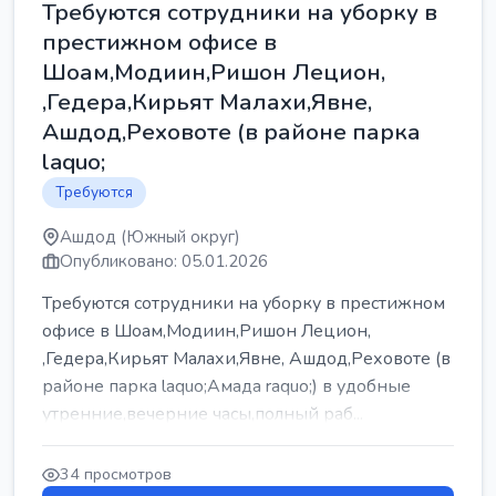
Требуются сотрудники на уборку в
престижном офисе в
Шоам,Модиин,Ришон Лецион,
,Гедера,Кирьят Малахи,Явне,
Ашдод,Реховоте (в районе парка
laquo;
Требуются
Ашдод (Южный округ)
Опубликовано: 05.01.2026
Требуются сотрудники на уборку в престижном
офисе в Шоам,Модиин,Ришон Лецион,
,Гедера,Кирьят Малахи,Явне, Ашдод,Реховоте (в
районе парка laquo;Амада raquo;) в удобные
утренние,вечерние часы,полный раб...
34 просмотров