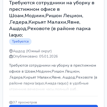
Требуются сотрудники на уборку в
престижном офисе в
Шоам,Модиин,Ришон Лецион,
,Гедера,Кирьят Малахи,Явне,
Ашдод,Реховоте (в районе парка
laquo;
Требуются
Ашдод (Южный округ)
Опубликовано: 05.01.2026
Требуются сотрудники на уборку в престижном
офисе в Шоам,Модиин,Ришон Лецион,
,Гедера,Кирьят Малахи,Явне, Ашдод,Реховоте (в
районе парка laquo;Амада raquo;) в удобные
утренние,вечерние часы,полный раб...
37 просмотров