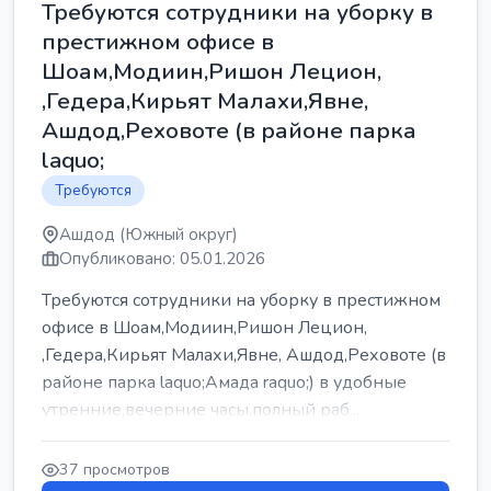
Требуются сотрудники на уборку в
престижном офисе в
Шоам,Модиин,Ришон Лецион,
,Гедера,Кирьят Малахи,Явне,
Ашдод,Реховоте (в районе парка
laquo;
Требуются
Ашдод (Южный округ)
Опубликовано: 05.01.2026
Требуются сотрудники на уборку в престижном
офисе в Шоам,Модиин,Ришон Лецион,
,Гедера,Кирьят Малахи,Явне, Ашдод,Реховоте (в
районе парка laquo;Амада raquo;) в удобные
утренние,вечерние часы,полный раб...
37 просмотров