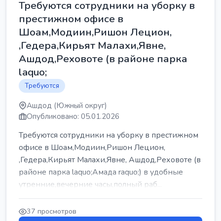
Требуются сотрудники на уборку в
престижном офисе в
Шоам,Модиин,Ришон Лецион,
,Гедера,Кирьят Малахи,Явне,
Ашдод,Реховоте (в районе парка
laquo;
Требуются
Ашдод (Южный округ)
Опубликовано: 05.01.2026
Требуются сотрудники на уборку в престижном
офисе в Шоам,Модиин,Ришон Лецион,
,Гедера,Кирьят Малахи,Явне, Ашдод,Реховоте (в
районе парка laquo;Амада raquo;) в удобные
утренние,вечерние часы,полный раб...
37 просмотров