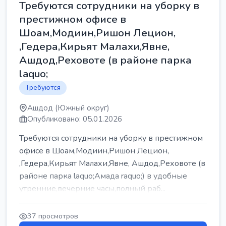
Требуются сотрудники на уборку в
престижном офисе в
Шоам,Модиин,Ришон Лецион,
,Гедера,Кирьят Малахи,Явне,
Ашдод,Реховоте (в районе парка
laquo;
Требуются
Ашдод (Южный округ)
Опубликовано: 05.01.2026
Требуются сотрудники на уборку в престижном
офисе в Шоам,Модиин,Ришон Лецион,
,Гедера,Кирьят Малахи,Явне, Ашдод,Реховоте (в
районе парка laquo;Амада raquo;) в удобные
утренние,вечерние часы,полный раб...
37 просмотров