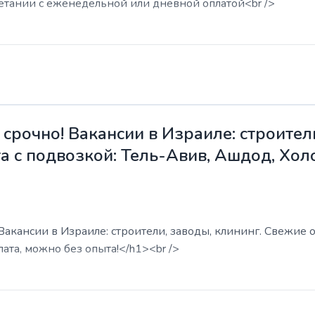
етании с еженедельной или дневной оплатой<br />
срочно! Вакансии в Израиле: строители
а с подвозкой: Тель-Авив, Ашдод, Хол
акансии в Израиле: строители, заводы, клининг. Свежие о
ата, можно без опыта!</h1><br />