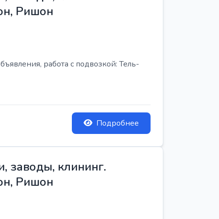
он, Ришон
бъявления, работа с подвозкой: Тель-
Подробнее
, заводы, клининг.
он, Ришон