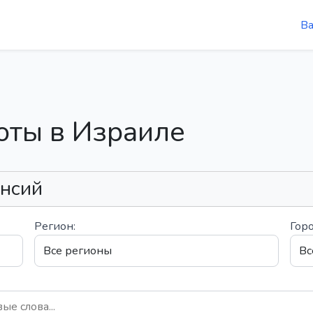
В
оты в Израиле
ансий
Регион:
Горо