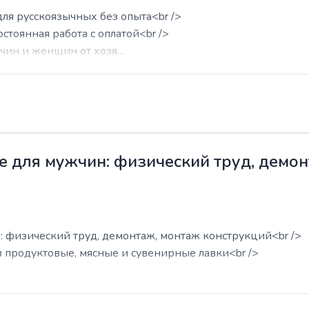
для русскоязычных без опыта<br />
остоянная работа с оплатой<br />
ин и женщин от хозя...
е для мужчин: физический труд, демо
: физический труд, демонтаж, монтаж конструкций<br />
в продуктовые, мясные и сувенирные лавки<br />