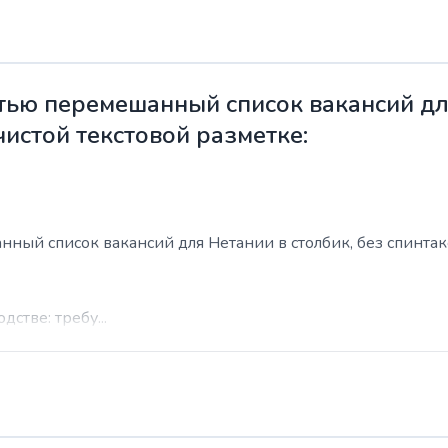
ью перемешанный список вакансий для
чистой текстовой разметке:
ый список вакансий для Нетании в столбик, без спинтакса
стве: требу...