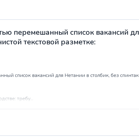
ью перемешанный список вакансий для
чистой текстовой разметке:
ый список вакансий для Нетании в столбик, без спинтакса
стве: требу...