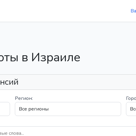
В
оты в Израиле
ансий
Регион:
Горо