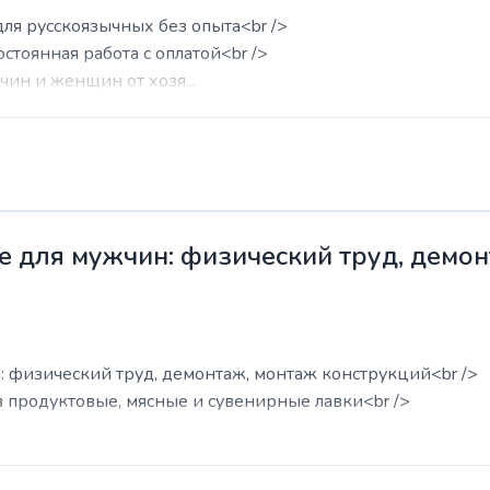
для русскоязычных без опыта<br />
остоянная работа с оплатой<br />
ин и женщин от хозя...
е для мужчин: физический труд, демо
: физический труд, демонтаж, монтаж конструкций<br />
в продуктовые, мясные и сувенирные лавки<br />