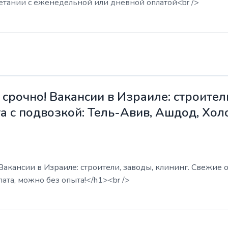
етании с еженедельной или дневной оплатой<br />
срочно! Вакансии в Израиле: строители
а с подвозкой: Тель-Авив, Ашдод, Хол
акансии в Израиле: строители, заводы, клининг. Свежие о
ата, можно без опыта!</h1><br />