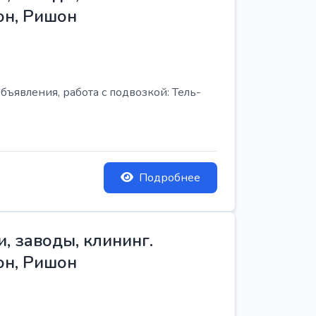
он, Ришон
бъявления, работа с подвозкой: Тель-
Подробнее
, заводы, клининг.
он, Ришон