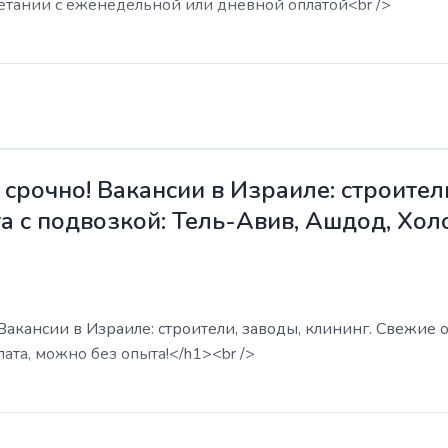
етании с еженедельной или дневной оплатой<br />
срочно! Вакансии в Израиле: строители
а с подвозкой: Тель-Авив, Ашдод, Хол
акансии в Израиле: строители, заводы, клининг. Свежие о
ата, можно без опыта!</h1><br />