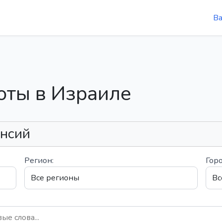
В
оты в Израиле
ансий
Регион:
Горо