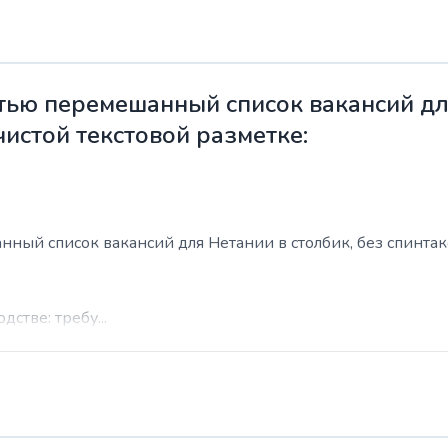
ью перемешанный список вакансий для
чистой текстовой разметке:
ый список вакансий для Нетании в столбик, без спинтакса
стве: требу...