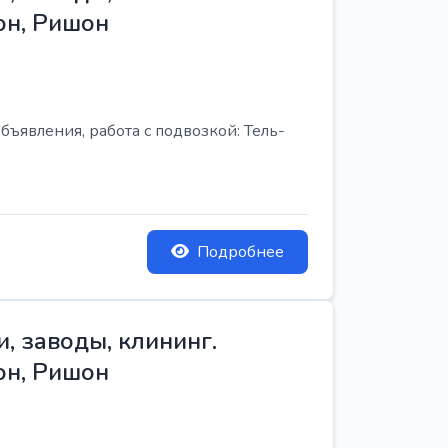
он, Ришон
бъявления, работа с подвозкой: Тель-
Подробнее
, заводы, клининг.
он, Ришон