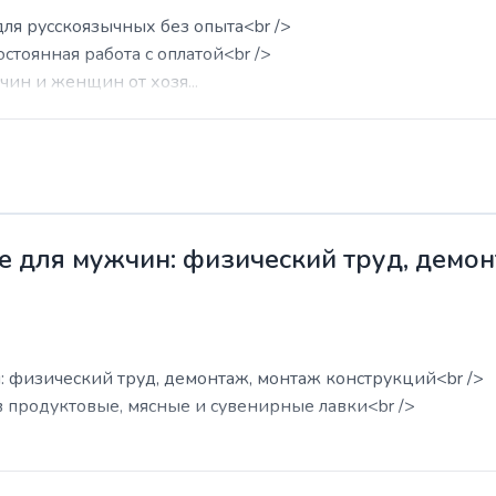
для русскоязычных без опыта<br />
остоянная работа с оплатой<br />
ин и женщин от хозя...
е для мужчин: физический труд, демо
: физический труд, демонтаж, монтаж конструкций<br />
в продуктовые, мясные и сувенирные лавки<br />