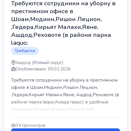
Требуются сотрудники на уборку в
престижном офисе в
Шоам,Модиин,Ришон Лецион,
,Гедера,Кирьят Малахи,Явне,
Ашдод,Реховоте (в районе парка
laquo;
Требуются
Ашдод (Южный округ)
Опубликовано: 05.01.2026
Требуются сотрудники на уборку в престижном
офисе в Шоам,Модиин,Ришон Лецион,
,Гедера,Кирьят Малахи,Явне, Ашдод,Реховоте (в
районе парка laquo;Амада raquo;) в удобные
утренние,вечерние часы,полный раб...
34 просмотров