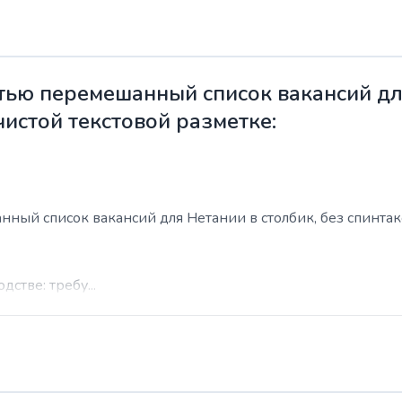
ью перемешанный список вакансий для
чистой текстовой разметке:
ый список вакансий для Нетании в столбик, без спинтакса
стве: требу...