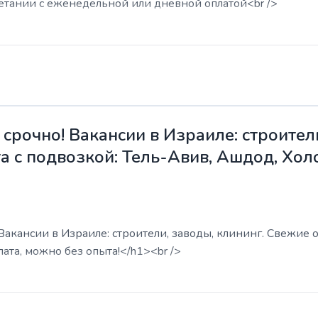
етании с еженедельной или дневной оплатой<br />
срочно! Вакансии в Израиле: строители
а с подвозкой: Тель-Авив, Ашдод, Хол
акансии в Израиле: строители, заводы, клининг. Свежие о
ата, можно без опыта!</h1><br />