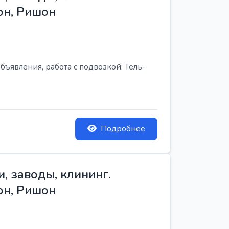
он, Ришон
бъявления, работа с подвозкой: Тель-
Подробнее
, заводы, клининг.
он, Ришон