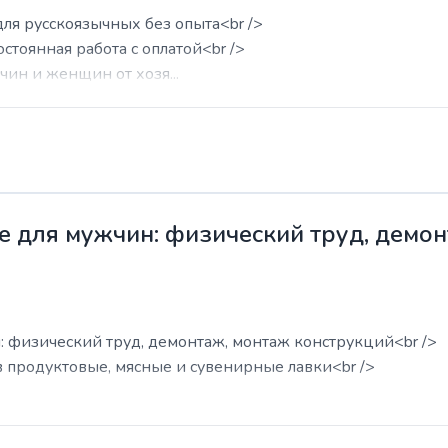
для русскоязычных без опыта<br />
остоянная работа с оплатой<br />
ин и женщин от хозя...
е для мужчин: физический труд, демо
: физический труд, демонтаж, монтаж конструкций<br />
в продуктовые, мясные и сувенирные лавки<br />