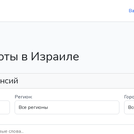
В
оты в Израиле
ансий
Регион:
Горо