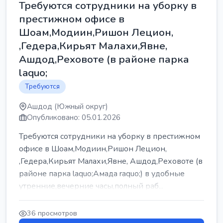
Требуются сотрудники на уборку в
престижном офисе в
Шоам,Модиин,Ришон Лецион,
,Гедера,Кирьят Малахи,Явне,
Ашдод,Реховоте (в районе парка
laquo;
Требуются
Ашдод (Южный округ)
Опубликовано: 05.01.2026
Требуются сотрудники на уборку в престижном
офисе в Шоам,Модиин,Ришон Лецион,
,Гедера,Кирьят Малахи,Явне, Ашдод,Реховоте (в
районе парка laquo;Амада raquo;) в удобные
утренние,вечерние часы,полный раб...
36 просмотров