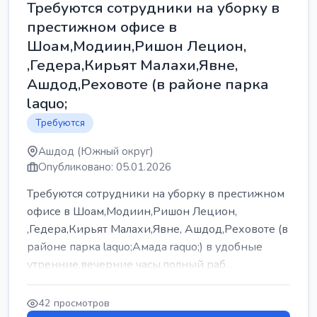
Требуются сотрудники на уборку в
престижном офисе в
Шоам,Модиин,Ришон Лецион,
,Гедера,Кирьят Малахи,Явне,
Ашдод,Реховоте (в районе парка
laquo;
Требуются
Ашдод (Южный округ)
Опубликовано: 05.01.2026
Требуются сотрудники на уборку в престижном
офисе в Шоам,Модиин,Ришон Лецион,
,Гедера,Кирьят Малахи,Явне, Ашдод,Реховоте (в
районе парка laquo;Амада raquo;) в удобные
утренние,вечерние часы,полный раб...
42 просмотров