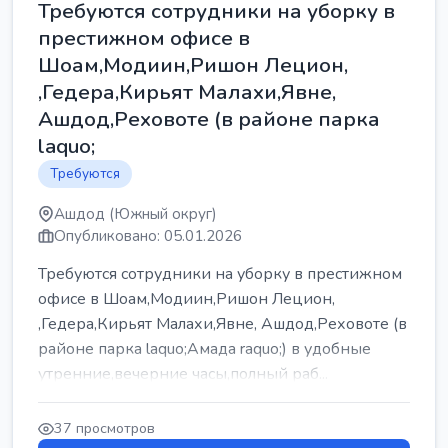
Требуются сотрудники на уборку в
престижном офисе в
Шоам,Модиин,Ришон Лецион,
,Гедера,Кирьят Малахи,Явне,
Ашдод,Реховоте (в районе парка
laquo;
Требуются
Ашдод (Южный округ)
Опубликовано: 05.01.2026
Требуются сотрудники на уборку в престижном
офисе в Шоам,Модиин,Ришон Лецион,
,Гедера,Кирьят Малахи,Явне, Ашдод,Реховоте (в
районе парка laquo;Амада raquo;) в удобные
утренние,вечерние часы,полный раб...
37 просмотров