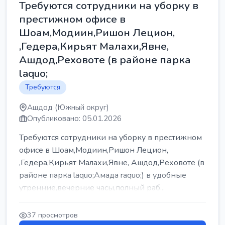
Требуются сотрудники на уборку в
престижном офисе в
Шоам,Модиин,Ришон Лецион,
,Гедера,Кирьят Малахи,Явне,
Ашдод,Реховоте (в районе парка
laquo;
Требуются
Ашдод (Южный округ)
Опубликовано: 05.01.2026
Требуются сотрудники на уборку в престижном
офисе в Шоам,Модиин,Ришон Лецион,
,Гедера,Кирьят Малахи,Явне, Ашдод,Реховоте (в
районе парка laquo;Амада raquo;) в удобные
утренние,вечерние часы,полный раб...
37 просмотров