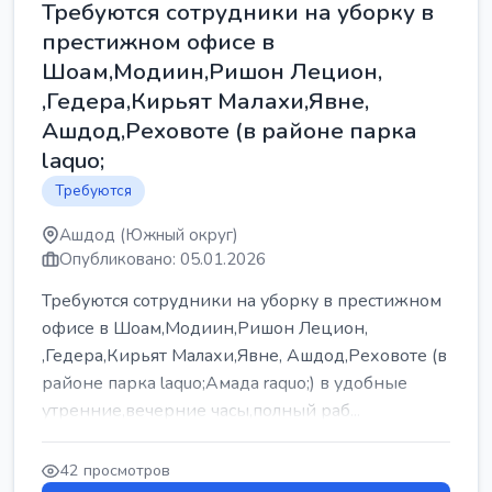
Требуются сотрудники на уборку в
престижном офисе в
Шоам,Модиин,Ришон Лецион,
,Гедера,Кирьят Малахи,Явне,
Ашдод,Реховоте (в районе парка
laquo;
Требуются
Ашдод (Южный округ)
Опубликовано: 05.01.2026
Требуются сотрудники на уборку в престижном
офисе в Шоам,Модиин,Ришон Лецион,
,Гедера,Кирьят Малахи,Явне, Ашдод,Реховоте (в
районе парка laquo;Амада raquo;) в удобные
утренние,вечерние часы,полный раб...
42 просмотров