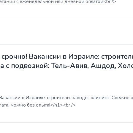
етании с еженедельной или дневной оплатой<br />
срочно! Вакансии в Израиле: строители
а с подвозкой: Тель-Авив, Ашдод, Хол
акансии в Израиле: строители, заводы, клининг. Свежие о
ата, можно без опыта!</h1><br />