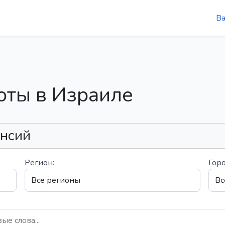
В
оты в Израиле
ансий
Регион:
Горо