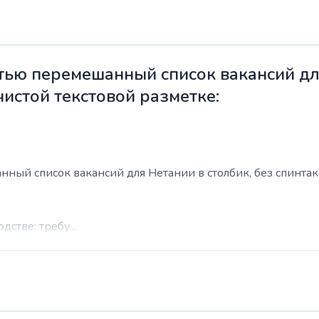
ью перемешанный список вакансий для
чистой текстовой разметке:
ый список вакансий для Нетании в столбик, без спинтакса
стве: требу...