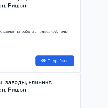
он, Ришон
бъявления, работа с подвозкой: Тель-
Подробнее
, заводы, клининг.
он, Ришон