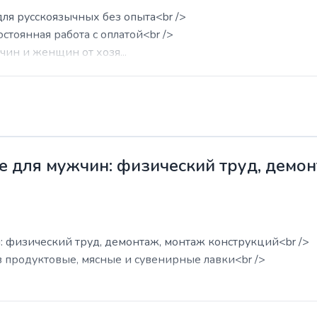
для русскоязычных без опыта<br />
остоянная работа с оплатой<br />
ин и женщин от хозя...
е для мужчин: физический труд, демо
: физический труд, демонтаж, монтаж конструкций<br />
в продуктовые, мясные и сувенирные лавки<br />