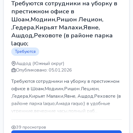
Требуются сотрудники на уборку в
престижном офисе в
Шоам,Модиин,Ришон Лецион,
,Гедера,Кирьят Малахи,Явне,
Ашдод,Реховоте (в районе парка
laquo;
Требуются
Ашдод (Южный округ)
Опубликовано: 05.01.2026
Требуются сотрудники на уборку в престижном
офисе в Шоам,Модиин,Ришон Лецион,
,Гедера,Кирьят Малахи,Явне, Ашдод,Реховоте (в
районе парка laquo;Амада raquo;) в удобные
утренние,вечерние часы,полный раб...
39 просмотров