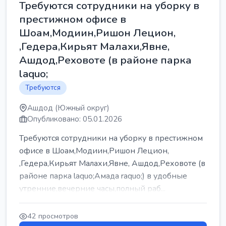
Требуются сотрудники на уборку в
престижном офисе в
Шоам,Модиин,Ришон Лецион,
,Гедера,Кирьят Малахи,Явне,
Ашдод,Реховоте (в районе парка
laquo;
Требуются
Ашдод (Южный округ)
Опубликовано: 05.01.2026
Требуются сотрудники на уборку в престижном
офисе в Шоам,Модиин,Ришон Лецион,
,Гедера,Кирьят Малахи,Явне, Ашдод,Реховоте (в
районе парка laquo;Амада raquo;) в удобные
утренние,вечерние часы,полный раб...
42 просмотров