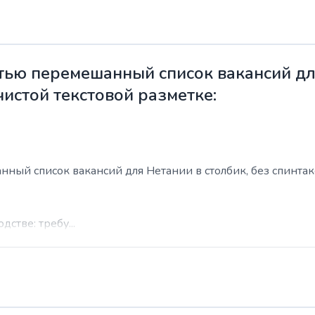
ью перемешанный список вакансий для
чистой текстовой разметке:
ый список вакансий для Нетании в столбик, без спинтакса
стве: требу...