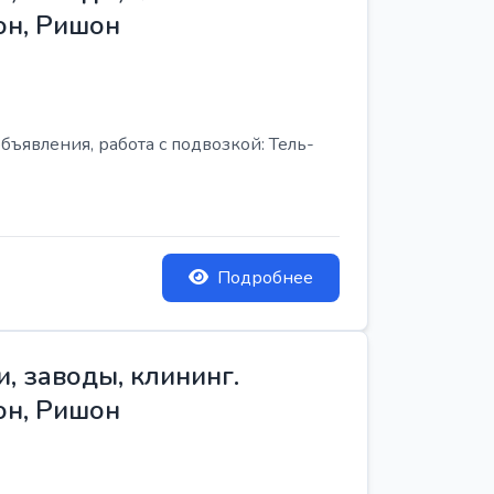
он, Ришон
бъявления, работа с подвозкой: Тель-
Подробнее
, заводы, клининг.
он, Ришон