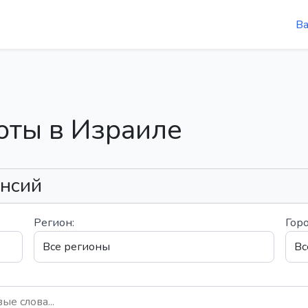
В
оты в Израиле
ансий
Регион:
Горо