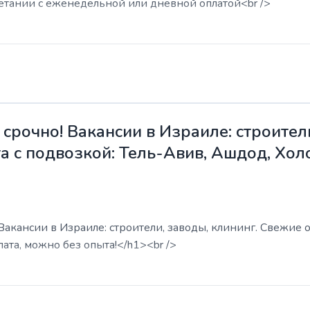
етании с еженедельной или дневной оплатой<br />
срочно! Вакансии в Израиле: строители
а с подвозкой: Тель-Авив, Ашдод, Хол
акансии в Израиле: строители, заводы, клининг. Свежие о
ата, можно без опыта!</h1><br />