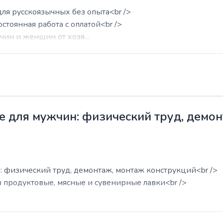
для русскоязычных без опыта<br />
остоянная работа с оплатой<br />
ин и женщин от хозя...
е для мужчин: физический труд, демо
: физический труд, демонтаж, монтаж конструкций<br />
в продуктовые, мясные и сувенирные лавки<br />