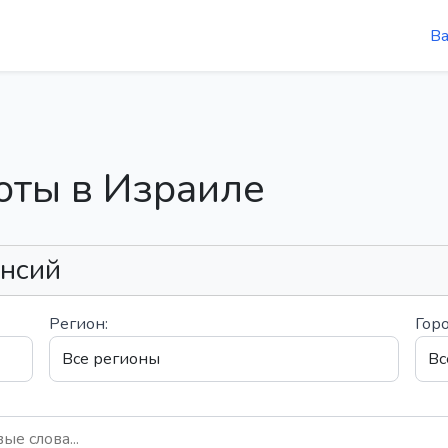
В
оты в Израиле
ансий
Регион:
Горо