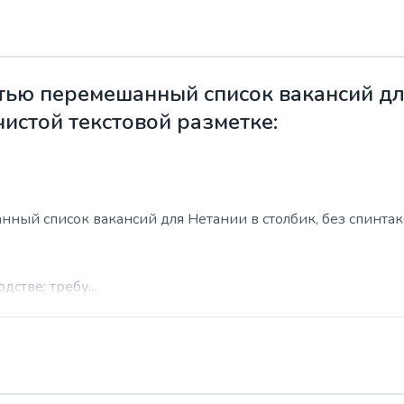
ью перемешанный список вакансий для
чистой текстовой разметке:
ый список вакансий для Нетании в столбик, без спинтакса
стве: требу...