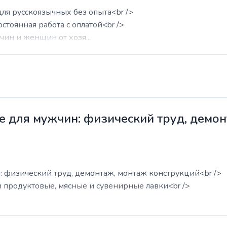
для русскоязычных без опыта<br />
остоянная работа с оплатой<br />
ин и женщин от хозя...
е для мужчин: физический труд, демо
: физический труд, демонтаж, монтаж конструкций<br />
в продуктовые, мясные и сувенирные лавки<br />