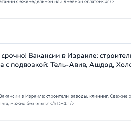
етании с еженедельной или дневной оплатой<br />
срочно! Вакансии в Израиле: строители
а с подвозкой: Тель-Авив, Ашдод, Хол
акансии в Израиле: строители, заводы, клининг. Свежие о
ата, можно без опыта!</h1><br />