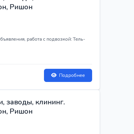
он, Ришон
бъявления, работа с подвозкой: Тель-
Подробнее
, заводы, клининг.
он, Ришон