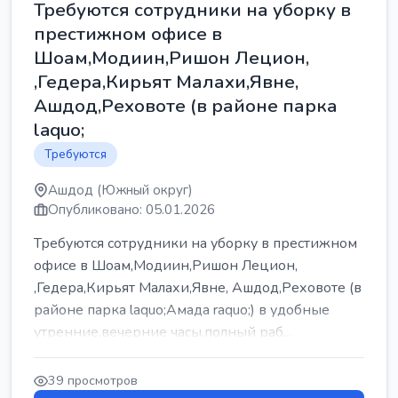
Требуются сотрудники на уборку в
престижном офисе в
Шоам,Модиин,Ришон Лецион,
,Гедера,Кирьят Малахи,Явне,
Ашдод,Реховоте (в районе парка
laquo;
Требуются
Ашдод (Южный округ)
Опубликовано: 05.01.2026
Требуются сотрудники на уборку в престижном
офисе в Шоам,Модиин,Ришон Лецион,
,Гедера,Кирьят Малахи,Явне, Ашдод,Реховоте (в
районе парка laquo;Амада raquo;) в удобные
утренние,вечерние часы,полный раб...
39 просмотров