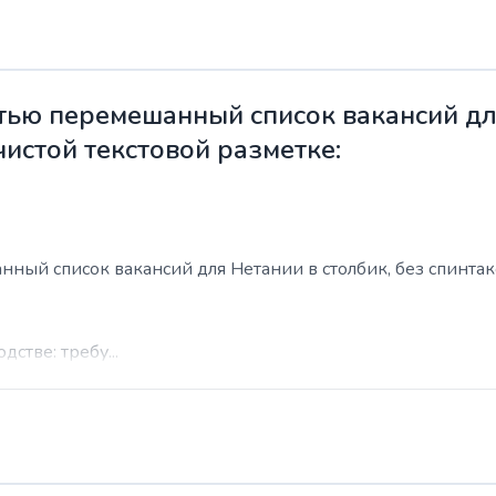
ью перемешанный список вакансий для
чистой текстовой разметке:
ый список вакансий для Нетании в столбик, без спинтакса
стве: требу...