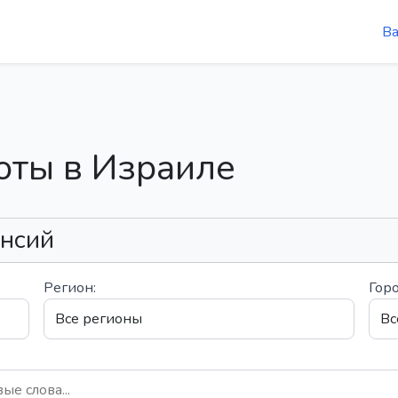
В
оты в Израиле
ансий
Регион:
Горо