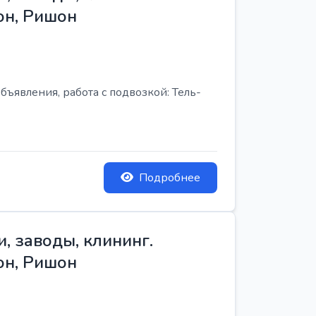
он, Ришон
бъявления, работа с подвозкой: Тель-
Подробнее
, заводы, клининг.
он, Ришон