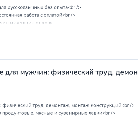
для русскоязычных без опыта<br />
остоянная работа с оплатой<br />
ин и женщин от хозя...
е для мужчин: физический труд, демо
: физический труд, демонтаж, монтаж конструкций<br />
в продуктовые, мясные и сувенирные лавки<br />