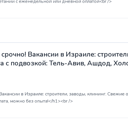
етании с еженедельной или дневной оплатой<br />
срочно! Вакансии в Израиле: строители
а с подвозкой: Тель-Авив, Ашдод, Хол
акансии в Израиле: строители, заводы, клининг. Свежие о
ата, можно без опыта!</h1><br />