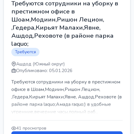
Требуются сотрудники на уборку в
престижном офисе в
Шоам,Модиин,Ришон Лецион,
,Гедера,Кирьят Малахи,Явне,
Ашдод,Реховоте (в районе парка
laquo;
Требуются
Ашдод (Южный округ)
Опубликовано: 05.01.2026
Требуются сотрудники на уборку в престижном
офисе в Шоам,Модиин,Ришон Лецион,
,Гедера,Кирьят Малахи,Явне, Ашдод,Реховоте (в
районе парка laquo;Амада raquo;) в удобные
утренние,вечерние часы,полный раб...
41 просмотров